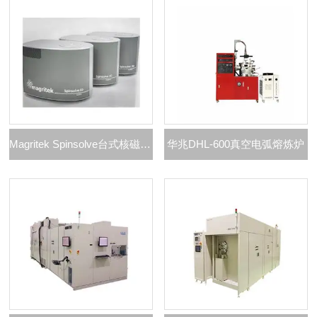
Magritek Spinsolve台式核磁共振波谱仪
华兆DHL-600真空电弧熔炼炉