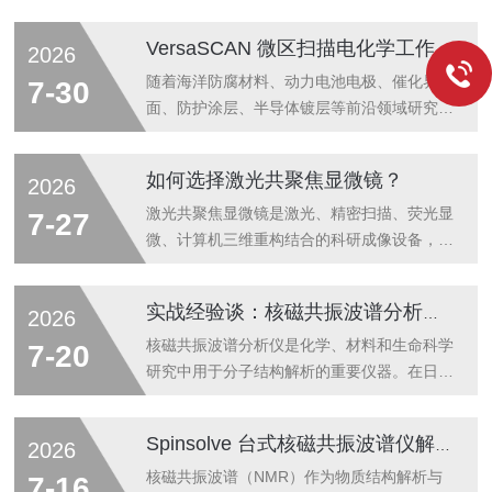
的综合性能提出了更高要求。在精度与效率的
双重约束下，如何在有限场地内实现产能跃
VersaSCAN 微区扫描电化学工作站解决方案
2026
升、保障批次一致性、降低综合制造成本，成
为制造企业切入增材量产赛道的核心命题。
随着海洋防腐材料、动力电池电极、催化界
7-30
BLT-S400作为面向工业化批产场景的主力机
面、防护涂层、半导体镀层等前沿领域研究不
型，历经多代技术迭代，以"高坪效、高精
断精细化，传统宏观电化学检测模式的局限性
度、高稳定性"为核心设计理念，构建了从光
被持续放大。常规电化学工作站仅能采集试样
如何选择激光共聚焦显微镜？
2026
学系统、铺粉机构到智能监控、粉末管理的全
整体的平均电化学信号，材料局部点蚀、界面
链路优化方案，为金属零件规模化生产提供了
劣化、活性位点分布、涂层微小缺陷这类微米
激光共聚焦显微镜是激光、精密扫描、荧光显
7-27
成熟可靠的硬件基座。01设备参数材料支持...
尺度的异变，都会被整体测试数据抹平，科研
微、计算机三维重构结合的科研成像设备，核
人员无法捕捉失效源头与反应演化全过程。当
心优势是光学切片、高信噪比、三维断层扫
下高校重点实验室、材料研究院、车企电池研
描，解决普通宽场荧光显微镜焦外杂光模糊的
实战经验谈：核磁共振波谱分析仪常见故障与高效解决技巧
2026
发中心、海洋工程院所，均需要可实现空间可
问题，是细胞生物学、神经科学、材料表征、
视化、原位追踪、多参数同步成像的微区表征
药学、半导体领域标配大型仪器。应用场景：
核磁共振波谱分析仪是化学、材料和生命科学
7-20
设备。微区电化学不再是宏观测试的补充手
生物医学领域：用于神经科学研究、活细胞动
研究中用于分子结构解析的重要仪器。在日常
段，...
态追踪，可连续72小时记录细胞分裂全过
运行中，核磁共振波谱分析仪可能因环境波
程，适配药物研发中分子互作的实时观测。材
动、样品制备不当或设备老化等因素出现信号
Spinsolve 台式核磁共振波谱仪解决方案
2026
料科学领域：用于半导体芯片表面缺陷检测、
异常或性能下降。及时识别并处理这些常见问
纳米材料形貌表征，可发现芯片导线0.1μm的
题，有助于保障数据质量与设备稳定运行。
核磁共振波谱（NMR）作为物质结构解析与
7-16