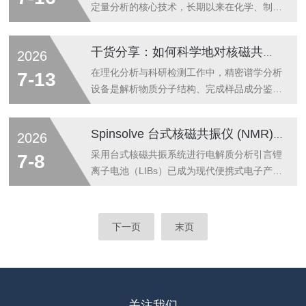
异常凸起，满足制造的质检需求。工业检测
1、谱图信噪比偏低可能由样品浓度过低、溶
定量分析的核心技术，长期以来在化学、制
领...
剂量过多、探头调谐不佳或射频功率不足引
药、材料、食品等领域扮演着不可替代的角
起。应确保样品浓度适中(通常为几毫摩尔)，
色。然而传统超导高场NMR设备动辄数百万
干货分享：如何科学地对核磁共振波谱分析仪进行定期维护保养
2026
使用合适体积的高纯氘代溶剂，并在测试前对
的采购成本、专用机房的建设要求、持续的液
探头进行自动或手动调谐匹配。若长期信噪不
氦消耗以及专业操作人员的门槛，使得大量中
在理化分析与科研检测工作中，精密谱学分析
7-13
佳，需检查前置放大器或射频线圈是否故障。
小型实验室和企业生产一线难以将NMR技术
设备是解析物质分子结构、完成样品成分鉴定
2、...
纳入日常检测流程。近年来，随着永磁体技术
的核心仪器，为科研数据输出提供保障。核磁
与数字电子技术的飞速发展，台式核磁共振波
共振波谱分析仪依靠磁场与射频信号完成样品
Spinsolve 台式核磁共振仪 (NMR) 在锂电池电解质组分分析中的应用
2026
谱仪应运而生。它将高场NMR的核心分析能
检测，对运行环境与设备状态要求严苛。落实
力浓缩于实验台之上，在保证足够分辨率与灵
常态化养护举措，能够有效维护核磁共振波谱
采用台式核磁共振系统进行电解质分析引言锂
7-8
敏度的前提下，摆脱了制冷剂依赖与场地限
分析仪，保障仪器长期稳定运行。1、机房环
离子电池（LIBs）已成为现代便携式电子产品
制，推...
境维护定期管控仪器机房温湿度，保持环境通
中至关重要的部分，如今更是快速扩张的电动
风干燥，规避潮湿、粉尘堆积问题。远离强震
出行和先进储能系统的核心。其性能、安全性
动与电磁干扰源，稳定机房环境参数，减少外
和寿命在很大程度上取决于液体电解质的化学
下一页
末页
界因素对磁场均匀度、信号采集的影响。2、
成分和稳定性，液体电解质通常由溶解在有机
探头清洁养护每次检测结束后清理探头表面
碳酸酯混合物中的锂盐（如LiPF₆）组成。作
与...
为电极之间的电荷传输介质，电解质控制着关
键的电池特性，包括离子迁移率、电导率和整
体能量释放[1]。因此，理解和监测电解质特
关注我们