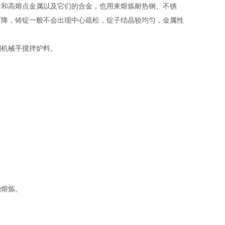
泼和高熔点金属以及它们的合金，也用来熔炼耐热钢、不锈
下降，铸锭一般不会出现中心疏松，锭子结晶较均匀，金属性
制机械手搅拌炉料。
的熔炼。