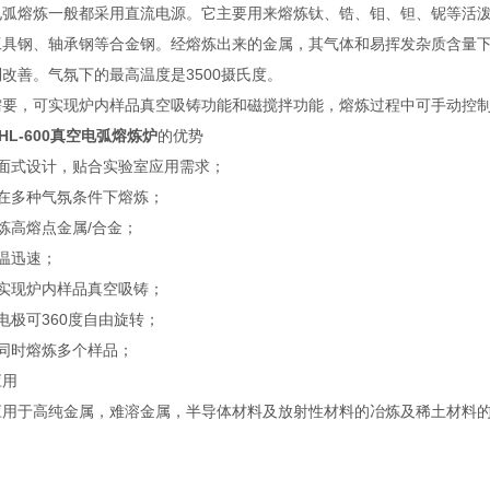
电弧熔炼一般都采用直流电源。它主要用来熔炼钛、锆、钼、钽、铌等活
工具钢、轴承钢等合金钢。经熔炼出来的金属，其气体和易挥发杂质含量
改善。气氛下的最高温度是3500摄氏度。
需要，可实现炉内样品真空吸铸功能和磁搅拌功能，熔炼过程中可手动控
HL-600真空电弧熔炼炉
的优势
桌面式设计，贴合实验室应用需求；
可在多种气氛条件下熔炼；
炼高熔点金属/合金；
温迅速；
可实现炉内样品真空吸铸；
电极可360度自由旋转；
可同时熔炼多个样品；
应用
应用于高纯金属，难溶金属，半导体材料及放射性材料的冶炼及稀土材料