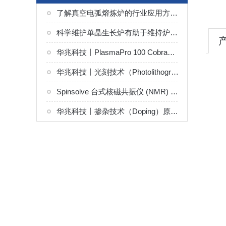
了解真空电弧熔炼炉的行业应用方向有助于合理选择熔炼工艺
科学维护单晶生长炉有助于维持炉内热场与气氛的精确控制
华兆科技丨PlasmaPro 100 Cobra感应耦合等离子刻蚀（ICP）系统解决方案
华兆科技丨光刻技术（Photolithography）原理及设备
Spinsolve 台式核磁共振仪 (NMR) 在锂电池电解质组分分析中的应用
华兆科技丨掺杂技术（Doping）原理及设备