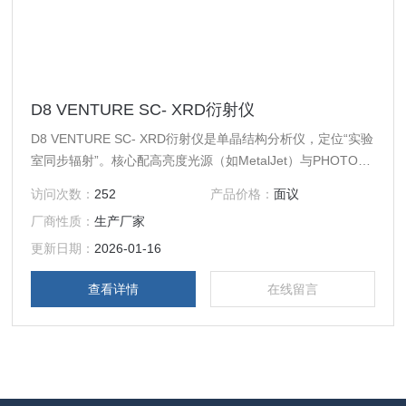
D8 VENTURE SC- XRD衍射仪
D8 VENTURE SC- XRD衍射仪是单晶结构分析仪，定位“实验
室同步辐射”。核心配高亮度光源（如MetalJet）与PHOTON
III探测器，含Kappa测角仪、变温系统，支持双波长切换。借
访问次数：
252
产品价格：
面议
APEX3软件自动化处理，可解析微小/高吸收晶体，适配小分
厂商性质：
生产厂家
子、MOF等领域，空冷设计降运维成本，且易升级。
更新日期：
2026-01-16
查看详情
在线留言