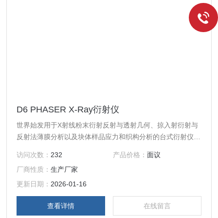
D6 PHASER X-Ray衍射仪
世界始发用于X射线粉末衍射反射与透射几何、掠入射衍射与
反射法薄膜分析以及块体样品应力和织构分析的台式衍射仪平
台。D6 PHASER X-Ray衍射仪是一个开创性的台式X射线衍
访问次数：
232
产品价格：
面议
射平台，它兼具可操作性与灵活性。与传统台式衍射仪不同的
厂商性质：
生产厂家
是，D6 PHASER提供了超越粉末衍射的分析方法。
更新日期：
2026-01-16
查看详情
在线留言