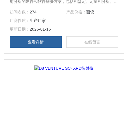
射分析的硬件和软件解决方案，包括相鉴定、定量相分析、微
观结构和晶体结构分析、残余应力和织构研究、X射线反射
访问次数：
274
产品价格：
面议
法、小角散射分析和对分布函数分析以及微区衍射。
厂商性质：
生产厂家
更新日期：
2026-01-16
查看详情
在线留言