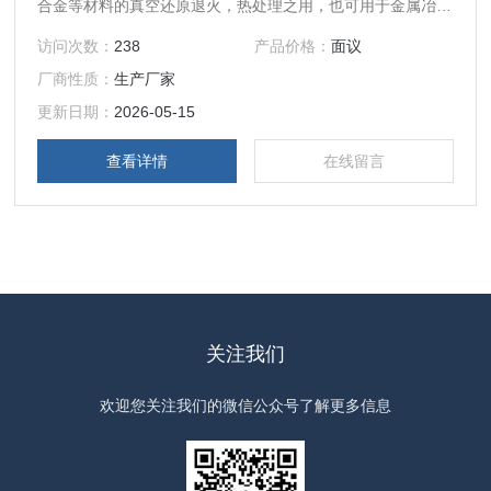
合金等材料的真空还原退火，热处理之用，也可用于金属冶金
材料的 脱脂、脱蜡处理之用。广泛用于冲压件，铍铜，不锈
访问次数：
238
产品价格：
面议
钢，白铜，黄铜，紫铜，金属弹片，铆合件，铆钉，银节点，
厂商性质：
生产厂家
银铜复合件，银触点，铜触点等领域的真空热处理用，不氧
化！
更新日期：
2026-05-15
查看详情
在线留言
关注我们
欢迎您关注我们的微信公众号了解更多信息