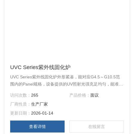
UVC Series紫外线固化炉
UVC Series紫外线固化炉外形紧凑，能对应G4.5～G10.5范
围内的Panel规格，设备提供的UV照射光强充足均匀，能准确
量化监控，并实现光路照度调节闭环控制，设备自动化程度
访问次数：
265
产品价格：
面议
高、可靠性高、固化效果良好，主要表现在搬运、对位精度
厂商性质：
生产厂家
高、节拍时间短、光照能量稳定。
更新日期：
2026-01-14
查看详情
在线留言