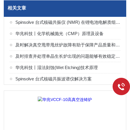
相关文章
Spinsolve 台式核磁共振仪 (NMR) 在锂电池电解质组分分析中的应用
华兆科技丨化学机械抛光（CMP）原理及设备
及时解决真空甩带甩丝炉故障有助于保障产品质量和设备稳定运行
及时排查并处理单晶生长炉出现的问题能够有效稳定晶体生长环境
华兆科技丨湿法刻蚀(Wet Etching)技术原理
Spinsolve 台式核磁共振波谱仪解决方案