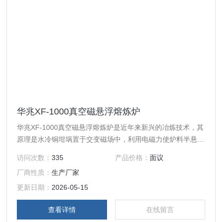
华兆XF-1000真空磁悬浮熔炼炉
华兆XF-1000真空磁悬浮熔炼炉是近年来新兴的冶炼技术，其
原理是水冷铜坩埚置于交变磁场中，利用电磁力使炉料半悬
浮，熔池与坩埚壁保持非接触，使炉料不受坩埚材料的污染。
访问次数：
335
产品价格：
面议
有效地用于化学特性活泼金属、高熔点金属、放射性材料及其
厂商性质：
生产厂家
合金等到熔炼。
更新日期：
2026-05-15
查看详情
在线留言