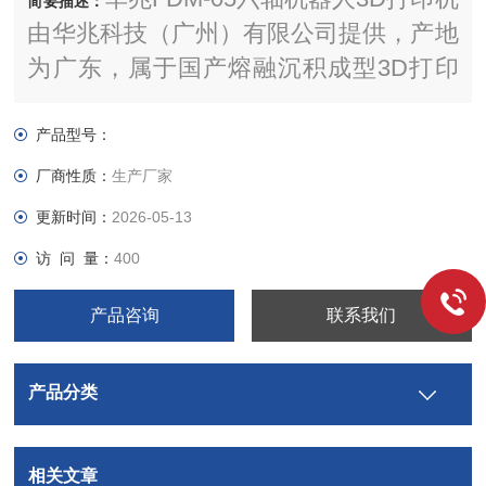
简要描述：
由华兆科技（广州）有限公司提供，产地
为广东，属于国产熔融沉积成型3D打印
机，符合多项国家和国际分析标准， 广
泛应用于医疗/健康、石油化工、电子/电
产品型号：
气、航空航天、汽车制造等领域，华兆6
厂商性质：
生产厂家
轴机器人FDM精密3D打印系统FDM05凭
更新时间：
2026-05-13
借其创新性与实用性，在熔融沉积成型
访 问 量：
400
3D打印机用户中获得广泛关注。
产品咨询
联系我们
产品分类
相关文章