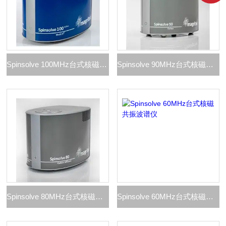
Spinsolve 100MHz台式核磁共振波谱仪
Spinsolve 90MHz台式核磁共振波谱仪
Spinsolve 80MHz台式核磁共振波谱仪
Spinsolve 60MHz台式核磁共振波谱仪