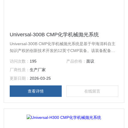
Universal-300B CMP化学机械抛光系统
Universal-300B CMP化学机械抛光系统是基于华海清科自主
知识产权的创新技术开发的12英寸CMP装备。该装备配备性
能优异的抛光单元，兼容4/6/8/12英寸晶圆，适用于多种材
访问次数：
195
产品价格：
面议
质，可实现晶圆表面的超高平整度，占地面积小、性价比高，
厂商性质：
生产厂家
满足成熟制程技术需求，已在硅片、第三代半导体、MEMS等
制造工艺中批量应用。
更新日期：
2026-03-25
查看详情
在线留言