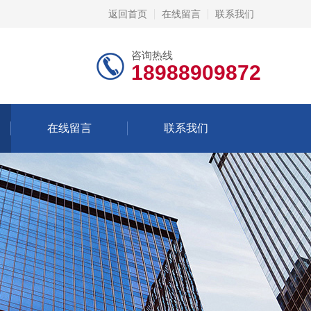
返回首页
在线留言
联系我们
咨询热线
18988909872
在线留言
联系我们