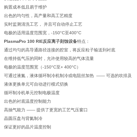
购置成本低且易于维护
出色的均匀性，高产量和高工艺精度
实时监测清洗工艺， 并且可自动停止工艺
电极的适用温度范围宽，-150°C至400°C
PlasmaPro 100 RIE反应离子刻蚀设备
特点：
通过均匀的高导通路径连接的腔室，将反应粒子输送到衬底
在维持低气压的同时，允许使用较高的气体流量
电极的温度范围宽（-150°C至+ 400°C）
可通过液氮，液体循环制冷机制冷或电阻丝加热 —— 可选的吹排及
液体更换单元可自动进行模式切换
循环制冷机单元控制电极温度
出色的衬底温度控制能力
高抽气能力 —— 提供了更宽的工艺气压窗口
晶圆压盘与背氦制冷
保证更好的晶片温度控制