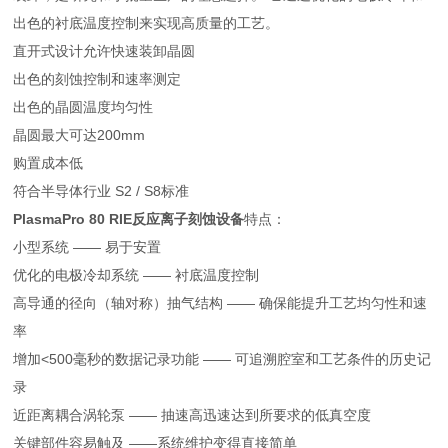
出色的衬底温度控制来实现高质量的工艺。
直开式设计允许快速装卸晶圆
出色的刻蚀控制和速率测定
出色的晶圆温度均匀性
晶圆最大可达200mm
购置成本低
符合半导体行业 S2 / S8标准
PlasmaPro 80 RIE反应离子刻蚀设备
特点：
小型系统 —— 易于安置
优化的电极冷却系统 —— 衬底温度控制
高导通的径向（轴对称）抽气结构 —— 确保能提升工艺均匀性和速
率
增加<500毫秒的数据记录功能 —— 可追溯腔室和工艺条件的历史记
录
近距离耦合涡轮泵 —— 抽速高迅速达到所要求的低真空度
关键部件容易触及 ——系统维护变得直接简单