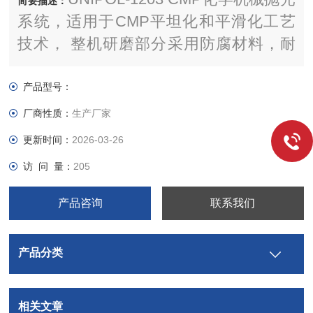
简要描述：
系统，适用于CMP平坦化和平滑化工艺
技术， 整机研磨部分采用防腐材料，耐
化学腐蚀，配置自动滴料器和精密磨抛控
制仪，全自动触摸屏面板，从加工性能和
产品型号：
速度上同时满足晶圆等面型加工的需求。
厂商性质：
生产厂家
更新时间：
2026-03-26
访 问 量：
205
产品咨询
联系我们
产品分类
相关文章