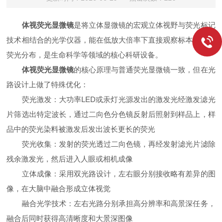
体视荧光显微镜
是将立体显微镜的宏观立体视野与荧光标记
技术相结合的光学仪器，能在低放大倍率下直接观察标本的整体
荧光分布，是生命科学等领域的核心科研设备。
体视荧光显微镜
的核心原理与普通荧光显微镜一致，但在光
路设计上做了特殊优化：
荧光激发：大功率LED或汞灯光源发出的激发光经激发滤光
片筛选出特定波长，通过二向色分色镜反射后照射到样品上，样
品中的荧光染料被激发后发出波长更长的荧光
荧光收集：发射的荧光透过二向色镜，再经发射滤光片滤除
残余激发光，然后进入人眼或相机成像
立体成像：采用双光路设计，左右眼分别接收略有差异的图
像，在大脑中融合形成立体视觉
融合光学技术：左右光路分别承担高分辨率和高景深任务，
融合后同时获得高清晰度和大景深图像