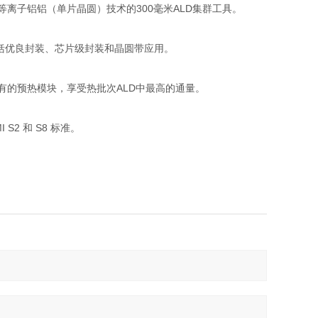
量）和等离子铝铝（单片晶圆）技术的300毫米ALD集群工具。
，包括优良封装、芯片级封装和晶圆带应用。
有的预热模块，享受热批次ALD中最高的通量。
I S2 和 S8 标准。