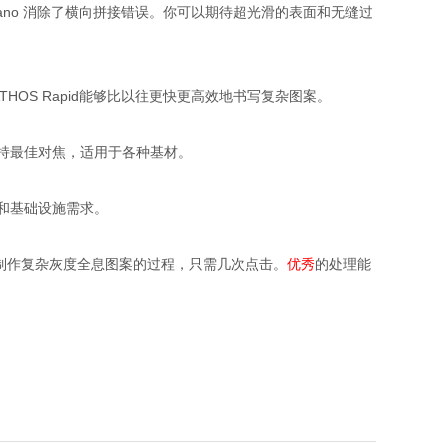
ATHOS Nano 消除了横向拼接错误。你可以期待超光滑的表面和无缝过
HOS Rapid能够比以往更快更高效地书写复杂图案。
能保持最佳对焦，适用于各种基材。
杂性和基础设施需求。
化了制作复杂灰度全息图案的过程，只需几次点击。
优秀
的处理能