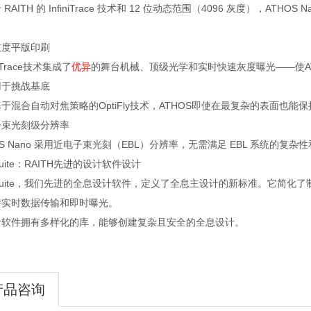
 RAITH 的 InfiniTrace 技术和 12 位动态范围（4096 灰度），
灰度平版印刷
dTrace技术集成了
优异
的舞台机械、顶级光学和实时快速灰度曝光——使AT
用于挑战基底
于混合自动对焦策略的OptiFly技术，ATHOS即使在最复杂的表面也
子束光刻级分辨率
OS Nano 采用近电子束光刻（EBL）分辨率，无需满足 EBL 系统的复
oSuite：RAITH先进的设计软件设计
oSuite，我们先进的全息设计软件，定义了全息主设计的新标准。它简
持实时数据传输和即时曝光。
计软件拥有多样化的库，能够创建复杂且安全的全息设计。
产品咨询