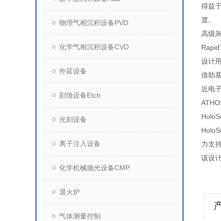
得益于
渡。
物理气相沉积设备PVD
高级
化学气相沉积设备CVD
Rapi
设计
外延设备
借助基
近电
刻蚀设备Etch
ATH
Hol
光刻设备
Hol
离子注入设备
力支
该设
化学机械抛光设备CMP
退火炉
气体测量控制