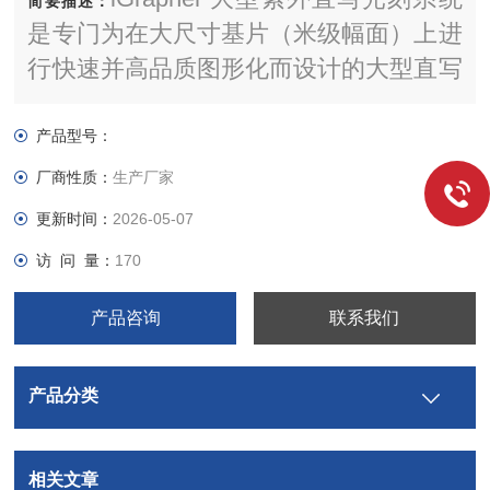
简要描述：
是专门为在大尺寸基片（米级幅面）上进
行快速并高品质图形化而设计的大型直写
光刻系统，iGrapher1000~3000，覆盖了
从32英寸~130英寸的光刻幅面，可用于
产品型号：
触控、显示、照明等领域的大面积图形制
厂商性质：
生产厂家
备需求。
更新时间：
2026-05-07
访 问 量：
170
产品咨询
联系我们
产品分类
相关文章