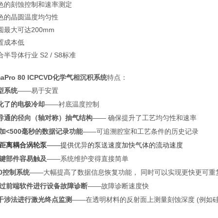
色的刻蚀控制和速率测定
色的晶圆温度均匀性
圆最大可达200mm
置成本低
合半导体行业 S2 / S8标准
maPro 80 ICPCVD化学气相沉积系统
特点：
型系统
——易于安置
化了的电极冷却
——衬底温度控制
导通的径向（轴对称）抽气结构
—— 确保提升了工艺均匀性和速率
加<500毫秒的数据记录功能
——可追溯腔室和工艺条件的历史记录
距离耦合涡轮泵
——提供
优异
的泵送速度加快气体的流动速度
键部件容易触及
——系统维护变得直接简单
20控制系统
——大幅提高了数据信息恢复功能， 同时可以实现更快更可重
过前端软件进行设备故障诊断
——故障诊断速度快
干涉法进行激光终点监测
——在透明材料的反射面上测量刻蚀深度 (例如硅