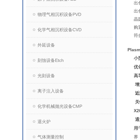
出
出
物理气相沉积设备PVD
晶
购
化学气相沉积设备CVD
符
外延设备
Plas
小
刻蚀设备Etch
优
光刻设备
高
增
离子注入设备
近
关
化学机械抛光设备CMP
X
通
退火炉
用
气体测量控制
界