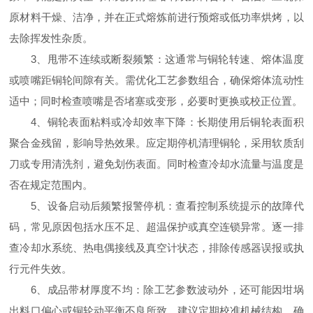
原材料干燥、洁净，并在正式熔炼前进行预熔或低功率烘烤，以
去除挥发性杂质。
3、甩带不连续或断裂频繁：这通常与铜轮转速、熔体温度
或喷嘴距铜轮间隙有关。需优化工艺参数组合，确保熔体流动性
适中；同时检查喷嘴是否堵塞或变形，必要时更换或校正位置。
4、铜轮表面粘料或冷却效率下降：长期使用后铜轮表面积
聚合金残留，影响导热效果。应定期停机清理铜轮，采用软质刮
刀或专用清洗剂，避免划伤表面。同时检查冷却水流量与温度是
否在规定范围内。
5、设备启动后频繁报警停机：查看控制系统提示的故障代
码，常见原因包括水压不足、超温保护或真空连锁异常。逐一排
查冷却水系统、热电偶接线及真空计状态，排除传感器误报或执
行元件失效。
6、成品带材厚度不均：除工艺参数波动外，还可能因坩埚
出料口偏心或铜轮动平衡不良所致。建议定期校准机械结构，确