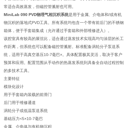
常适合高效蒸发，但磁控管溅射也可用。
MiniLab 090 PVD物理气相沉积系统
是用于金属、介电体和/或有机
物沉积的落地式PVD工具。所有系统均包含一个带有前后门的不锈钢
箱体，便于手套箱集成（允许通过手套箱和外部维修进入）。
该腔室具有较高的展弦比，适合通过蒸发技术实现高均匀涂层的长工
作距离，但系统也可以配备磁控管溅射。标准配备涡轮分子泵送系
统，适用于高真空基压10-7毫巴×。具体配置极其灵活，取决于客户
预算和应用。配置范围从手动作的热蒸发系统到具备全自动过程控制
的多技术工具。
主要特征
模块化设计
用于手套箱内装载的前滑门
后门用于维修通道
涡轮分子或低温泵送系统
基础压力<5×10-7毫巴
金属、介电体与有机物沉积