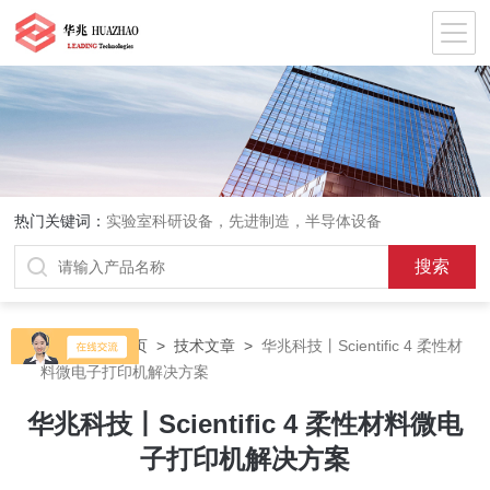
热门关键词：
实验室科研设备，先进制造，半导体设备
当前位置：
首页
>
技术文章
>
华兆科技丨Scientific 4 柔性材
料微电子打印机解决方案
华兆科技丨Scientific 4 柔性材料微电
子打印机解决方案