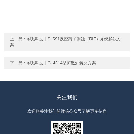
上一篇：
华兆科技丨SI 591反应离子刻蚀（RIE）系统解决方
案
下一篇：
华兆科技丨CL4514型扩散炉解决方案
关注我们
欢迎您关注我们的微信公众号了解更多信息