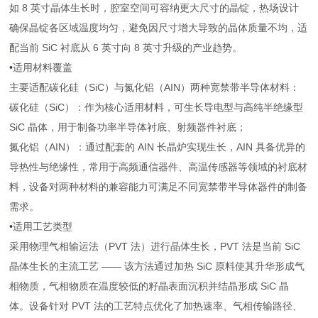
如 8 英寸晶体生长时，腔室空间可容纳更大尺寸的晶锭，热场设计
确保晶锭各区域温度均匀，避免因尺寸增大导致的晶体质量不均，适
配当前 SiC 衬底从 6 英寸向 8 英寸升级的产业趋势。
•
适用材料覆盖
主要适配碳化硅（SiC）与氮化铝（AIN）两种宽禁带半导体材料：
碳化硅（SiC）：作为核心适用材料，可生长导电型与高纯半绝缘型
SiC 晶体，用于制备功率半导体衬底、射频器件衬底；
氮化铝（AIN）：通过配套的 AIN 长晶炉实现生长，AIN 具备优异的
导热性与绝缘性，常用于高频通信器件、高温传感器等领域的衬底材
料，设备对两种材料的兼容能力可满足不同宽禁带半导体器件的制备
需求。
•
适用工艺类型
采用物理气相输运法（PVT 法）进行晶体生长，PVT 法是当前 SiC
晶体生长的主流工艺 —— 该方法通过加热 SiC 原料使其升华形成气
相物质，气相物质在温度较低的籽晶表面沉积并结晶形成 SiC 晶
体。设备针对 PVT 法的工艺特点优化了加热速率、气相传输路径、