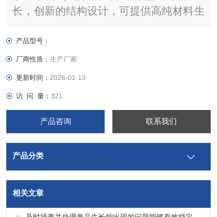
长，创新的结构设计，可提供高纯材料生
长能力，拥有高精度的控温、控压能力，
工艺性能优良，设备一致性好，具有丰富
产品型号：
的量产经验。
厂商性质：
生产厂家
更新时间：
2026-01-13
访 问 量：
321
产品咨询
联系我们
产品分类
相关文章
及时排查并处理单晶生长炉出现的问题能够有效稳定晶体生长环境