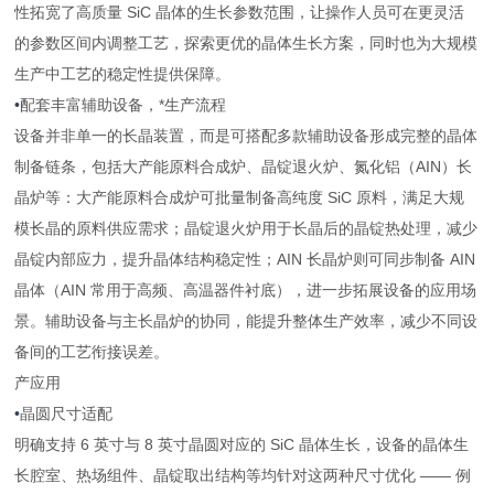
性拓宽了高质量 SiC 晶体的生长参数范围，让操作人员可在更灵活
的参数区间内调整工艺，探索更优的晶体生长方案，同时也为大规模
生产中工艺的稳定性提供保障。
•
配套丰富辅助设备，*生产流程
设备并非单一的长晶装置，而是可搭配多款辅助设备形成完整的晶体
制备链条，包括大产能原料合成炉、晶锭退火炉、氮化铝（AIN）长
晶炉等：大产能原料合成炉可批量制备高纯度 SiC 原料，满足大规
模长晶的原料供应需求；晶锭退火炉用于长晶后的晶锭热处理，减少
晶锭内部应力，提升晶体结构稳定性；AIN 长晶炉则可同步制备 AIN
晶体（AIN 常用于高频、高温器件衬底），进一步拓展设备的应用场
景。辅助设备与主长晶炉的协同，能提升整体生产效率，减少不同设
备间的工艺衔接误差。
产应用
•
晶圆尺寸适配
明确支持 6 英寸与 8 英寸晶圆对应的 SiC 晶体生长，设备的晶体生
长腔室、热场组件、晶锭取出结构等均针对这两种尺寸优化 —— 例