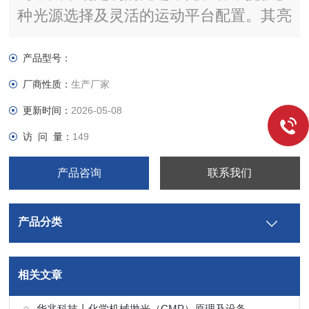
种光源选择及灵活的运动平台配置。其亮
点在于高分辨率、精细的灰度等级以及精
密的套刻对准精度，并支持百级净化环境
产品型号：
下的曝光操作。该系列设备适用于需要高
厂商性质：
生产厂家
精度加工的领域。
更新时间：
2026-05-08
访 问 量：
149
产品咨询
联系我们
产品分类
相关文章
华兆科技丨化学机械抛光（CMP）原理及设备