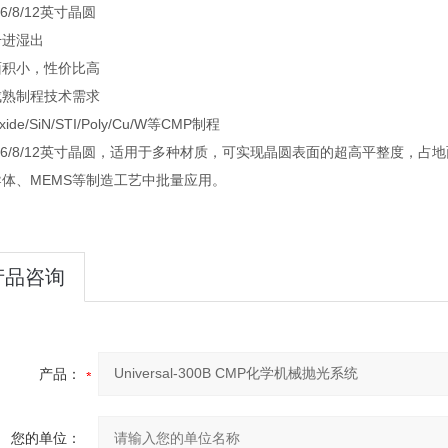
4/6/8/12英寸晶圆
品干进湿出
地面积小，性价比高
足成熟制程技术需求
ide/SiN/STI/Poly/Cu/W等CMP制程
/6/8/12英寸晶圆，适用于多种材质，可实现晶圆表面的超高平整度，
导体、MEMS等制造工艺中批量应用。
产品咨询
产品：
您的单位：