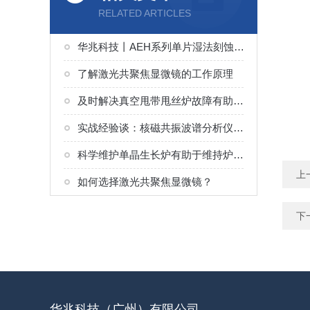
RELATED ARTICLES
华兆科技丨AEH系列单片湿法刻蚀（Wet Etching）系统解决方案
了解激光共聚焦显微镜的工作原理
及时解决真空甩带甩丝炉故障有助于保障产品质量和设备稳定运行
实战经验谈：核磁共振波谱分析仪常见故障与高效解决技巧
科学维护单晶生长炉有助于维持炉内热场与气氛的精确控制
上
如何选择激光共聚焦显微镜？
下
华兆科技（广州）有限公司