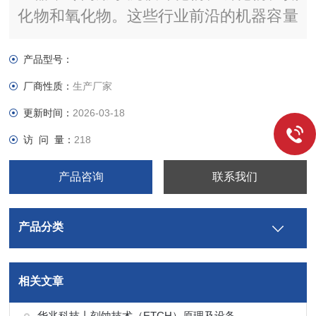
化物和氧化物。这些行业前沿的机器容量
为200毫米、150毫米、四片4英寸晶圆或
五片3英寸晶圆，具备原位监测和生长前
产品型号：
处理能力。
厂商性质：
生产厂家
更新时间：
2026-03-18
访 问 量：
218
产品咨询
联系我们
产品分类
相关文章
华兆科技丨刻蚀技术（ETCH）原理及设备