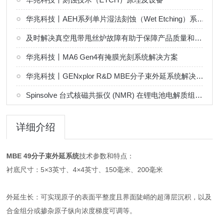
华兆科技丨AEH系列单片湿法刻蚀（Wet Etching）系统解决方案
及时解决真空甩带甩丝炉故障有助于保障产品质量和设备稳定运行
华兆科技丨MA6 Gen4有掩膜光刻系统解决方案
华兆科技丨GENxplor R&D MBE分子束外延系统解决方案
Spinsolve 台式核磁共振仪 (NMR) 在锂电池电解质组分分析中的应用
详细介绍
MBE 49分子束外延系统
技术参数和特点：
衬底尺寸：5×3英寸、4×4英寸、150毫米、200毫米
外延生长：可实现原子的表面平整度且界面陡峭的超薄层沉积，以及
合金组分或掺杂原子纵向浓度梯度可调等。