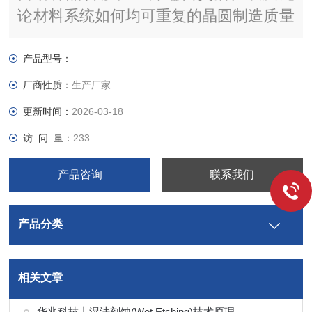
论材料系统如何均可重复的晶圆制造质量
的epi，412设计以实现这些目标。从基础
材料研究到设备的小规模生产，涵盖了各
产品型号：
个环节。
厂商性质：
生产厂家
更新时间：
2026-03-18
访 问 量：
233
产品咨询
联系我们
产品分类
相关文章
华兆科技丨湿法刻蚀(Wet Etching)技术原理