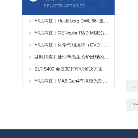
RELATED ARTICLES
华兆科技丨Heidelberg DWL 66+激光直写光刻系统解决方案
华兆科技丨GENxplor R&D MBE分子束外延系统解决方案
华兆科技丨化学气相沉积（CVD）技术原理
及时排查并处理单晶生长炉出现的问题能够有效稳定晶体生长环境
BLT-S400 金属3D打印机解决方案
华兆科技丨MA6 Gen4有掩膜光刻系统解决方案
上
下