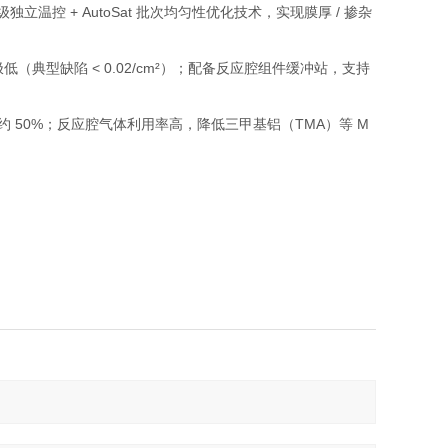
级独立温控 + AutoSat 批次均匀性优化技术，实现膜厚 / 掺杂
污染极低（典型缺陷 < 0.02/cm²）；配备反应腔组件缓冲站，支持
 50%；反应腔气体利用率高，降低三甲基铝（TMA）等 M