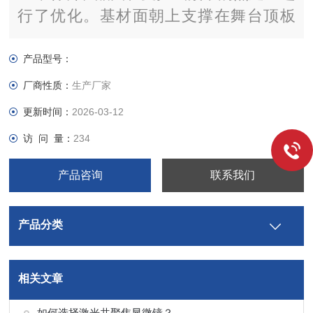
行了优化。基材面朝上支撑在舞台顶板
上，平台中央置于一个不锈钢高真空腔体
内，舱内配备适当的隔热层和百叶窗视
产品型号：
窗。加热通过位于盘子下方的热源进行。
厂商性质：
生产厂家
根据所使用的加热技术，最高温度可达
更新时间：
2026-03-12
1000°C
访 问 量：
234
产品咨询
联系我们
产品分类
相关文章
如何选择激光共聚焦显微镜？