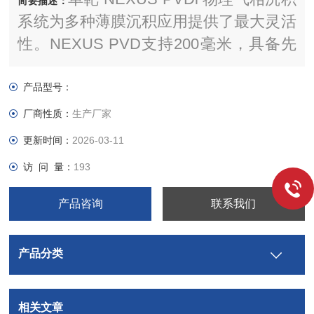
简要描述：
系统为多种薄膜沉积应用提供了最大灵活
性。NEXUS PVD支持200毫米，具备先
进的工艺能力、出色的均匀性和多种沉积
模式。
产品型号：
厂商性质：
生产厂家
更新时间：
2026-03-11
访 问 量：
193
产品咨询
联系我们
产品分类
相关文章