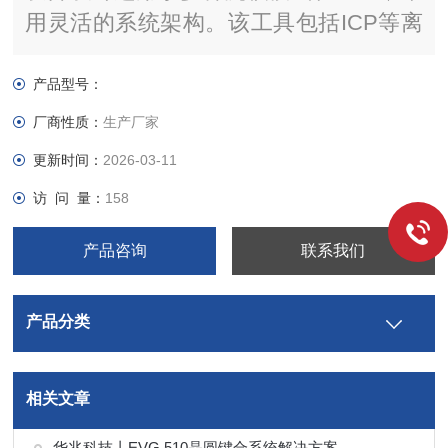
用灵活的系统架构。该工具包括ICP等离
子体源PTSA、一个动态温控基板电极和
一个全部控制的真空系统。
产品型号：
厂商性质：
生产厂家
更新时间：
2026-03-11
访 问 量：
158
产品咨询
联系我们
产品分类
相关文章
华兆科技丨EVG 510晶圆键合系统解决方案