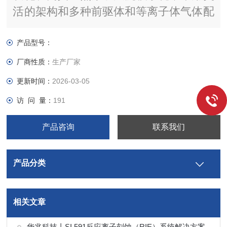
活的架构和多种前驱体和等离子体气体配
置，可适应各种沉积模式。Fiji 是下一代
ALD 系统，能够执行热成像和等离子体
产品型号：
增强沉积。
厂商性质：
生产厂家
更新时间：
2026-03-05
访 问 量：
191
产品咨询
联系我们
产品分类
相关文章
华兆科技丨SI 591反应离子刻蚀（RIE）系统解决方案