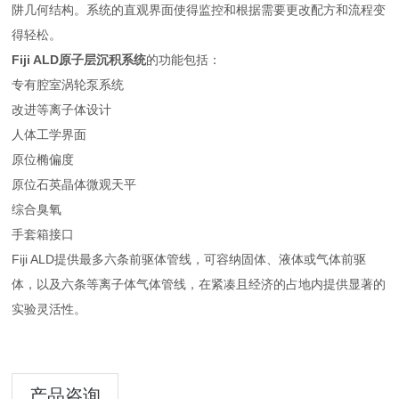
阱几何结构。系统的直观界面使得监控和根据需要更改配方和流程变
得轻松。
Fiji ALD原子层沉积系统
的功能包括：
专有腔室涡轮泵系统
改进等离子体设计
人体工学界面
原位椭偏度
原位石英晶体微观天平
综合臭氧
手套箱接口
Fiji ALD提供最多六条前驱体管线，可容纳固体、液体或气体前驱
体，以及六条等离子体气体管线，在紧凑且经济的占地内提供显著的
实验灵活性。
产品咨询