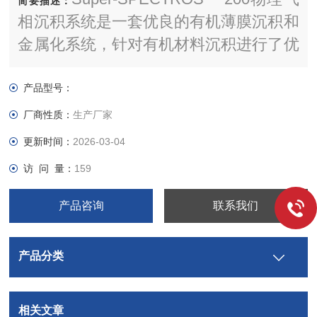
简要描述：
相沉积系统是一套优良的有机薄膜沉积和
金属化系统，针对有机材料沉积进行了优
化。它能够实现精确的薄膜沉积控制，可
沉积多种材料，如氧化硅、氮化硅、氧氮
产品型号：
化硅、非晶硅等硅基薄膜，以及各种金属
厂商性质：
生产厂家
薄膜，在半导体、光电等领域有广泛应用
更新时间：
2026-03-04
。
访 问 量：
159
产品咨询
联系我们
产品分类
相关文章