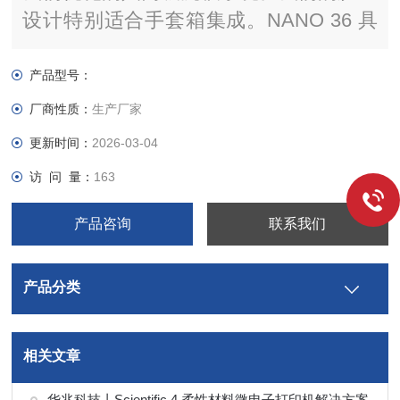
设计特别适合手套箱集成。NANO 36 具
有更高的功能和更小的占地面积，提供了
实惠的价格点，同时保持了您期望从
产品型号：
KJLC 获得的质量。
厂商性质：
生产厂家
更新时间：
2026-03-04
访 问 量：
163
产品咨询
联系我们
产品分类
相关文章
华兆科技丨Scientific 4 柔性材料微电子打印机解决方案