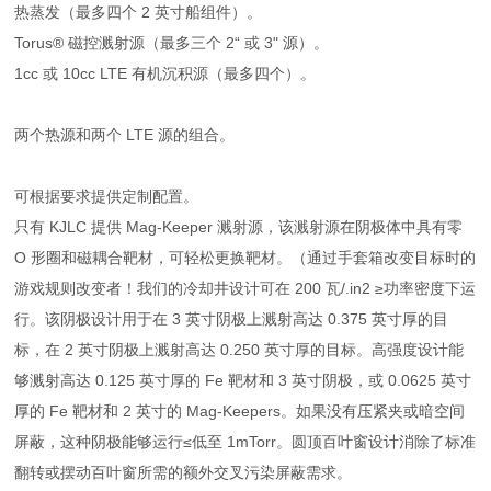
热蒸发（最多四个 2 英寸船组件）。
Torus® 磁控溅射源（最多三个 2“ 或 3" 源）。
1cc 或 10cc LTE 有机沉积源（最多四个）。
两个热源和两个 LTE 源的组合。
可根据要求提供定制配置。
只有 KJLC 提供 Mag-Keeper 溅射源，该溅射源在阴极体中具有零
O 形圈和磁耦合靶材，可轻松更换靶材。（通过手套箱改变目标时的
游戏规则改变者！我们的冷却井设计可在 200 瓦/.in2 ≥功率密度下运
行。该阴极设计用于在 3 英寸阴极上溅射高达 0.375 英寸厚的目
标，在 2 英寸阴极上溅射高达 0.250 英寸厚的目标。高强度设计能
够溅射高达 0.125 英寸厚的 Fe 靶材和 3 英寸阴极，或 0.0625 英寸
厚的 Fe 靶材和 2 英寸的 Mag-Keepers。如果没有压紧夹或暗空间
屏蔽，这种阴极能够运行≤低至 1mTorr。圆顶百叶窗设计消除了标准
翻转或摆动百叶窗所需的额外交叉污染屏蔽需求。