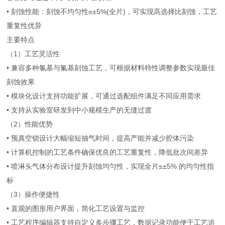
• 刻蚀性能：刻蚀不均匀性≤±5%(全片)，可实现高选择比刻蚀，工艺
重复性优异
主要特点
（1）工艺灵活性
• 兼容多种氯基与氟基刻蚀工艺，可根据材料特性调整参数实现最佳
刻蚀效果
• 模块化设计支持功能扩展，可通过选配组件满足不同应用需求
• 支持从实验室研发到中小规模生产的无缝过渡
（2）性能优势
• 预真空锁设计大幅缩短抽气时间，提高产能并减少腔体污染
• 计算机控制的工艺条件确保优良的工艺重复性，降低批次间差异
• 喷淋头气体分布设计提升刻蚀均匀性，实现全片≤±5% 的均匀性指
标
（3）操作便捷性
• 直观的图形用户界面，简化工艺设置与监控
• 工艺程序编辑器支持自定义多步骤工艺，数据记录功能便于工艺追