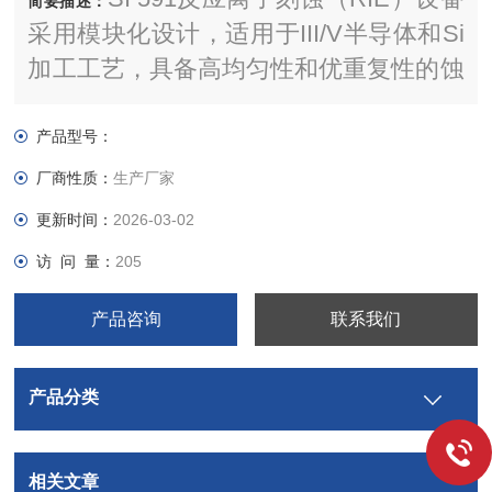
简要描述：
采用模块化设计，适用于III/V半导体和Si
加工工艺，具备高均匀性和优重复性的蚀
刻工艺。其主要特点包括预真空锁
loadlock、电脑控制操作、数据资料记录
产品型号：
及穿墙式安装方式等。该设备支持全自
厂商性质：
生产厂家
动/手动过程控制，智能过程控制及多用
更新时间：
2026-03-02
户权限设置，可选配多种功能以满足不同
访 问 量：
205
需求。
产品咨询
联系我们
产品分类
相关文章