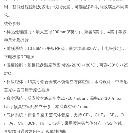
制，智能过程控制及多用户权限设置，可选配多种功能以满足不同需
求。
核心参数
• 样品处理能力：最大直径200mm(8英寸)，兼容6英寸、4英寸等多
种尺寸及碎片
• 射频系统：13.56MHz平板RF源，最大功率600W，上电极接地，
下电极接RF电源
• 温度控制：基板托盘温度范围:标准-20°C~+80°C，可选-30°C~+25
0°C
• 反应腔体：13英寸铝合金或不锈钢立方体腔室，水冷设计，中央配
置光学窗口用于原位检测
• 真空系统：反应腔本底真空度≤1×10⁻⁶mbar，漏率≤2×10⁻⁴mbar・
L/s；预真空室配独立干泵，本底真空≤0.1mbar
• 气体系统：标准 5 路工艺气体管路，支持 CF₄、CHF₃、SF₆、O
₂、Ar、Cl₂、BCl₃、H₂、CH₄等；采用喷淋头气体分布与 SS 管线，
各管路可通过常闭气动阀单独切断