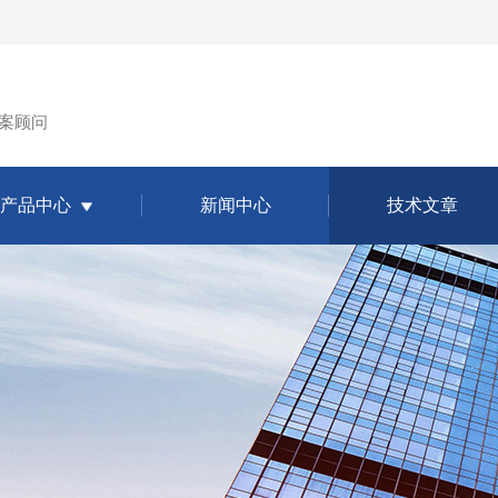
案顾问
产品中心
新闻中心
技术文章