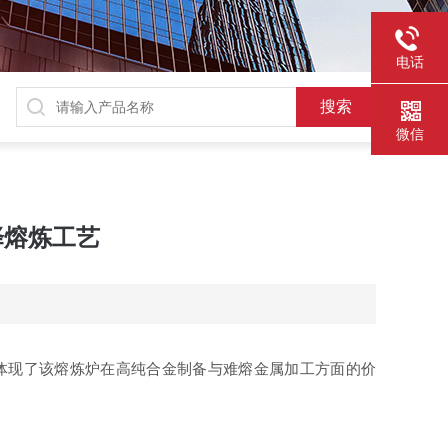
电话
微信
择熔炼工艺
现了该熔炼炉在高纯合金制备与难熔金属加工方面的价