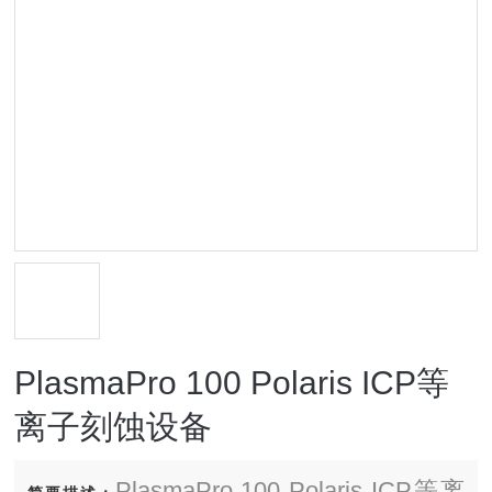
PlasmaPro 100 Polaris ICP等
离子刻蚀设备
PlasmaPro 100 Polaris ICP等离