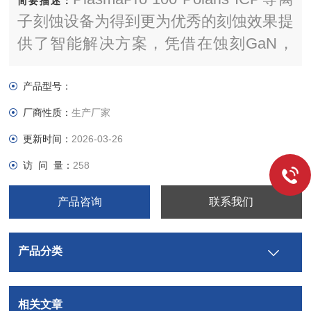
简要描述：
子刻蚀设备为得到更为优秀的刻蚀效果提
供了智能解决方案，凭借在蚀刻GaN，
SiC和蓝宝石等材料方面的丰富经验，我
们的技术既能够满足性价比的要求、又能
产品型号：
使器件的性能得到更优化。
厂商性质：
生产厂家
更新时间：
2026-03-26
访 问 量：
258
产品咨询
联系我们
产品分类
相关文章