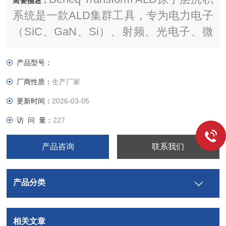
简要描述：
系统是一款ALD集群工具，专为电力电子
（SiC、GaN、Si）、射频、光电子、微
型LED、MEMS和传感器领域的技术开发
和制造而设计。Beneq Transform专为批
产品型号：
量生产打造，能够根据吞吐量和应用需求
厂商性质：
生产厂家
进行扩展。它是需要表面工程应用的理想
更新时间：
2026-03-05
平台，如宽带间隙材料的表面钝化。
访 问 量：
227
产品咨询
联系我们
产品分类
相关文章