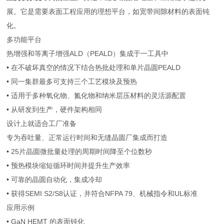
展。它是需要表面工程应用的理想平台，如宽带间隙材料的表面钝
化。
多功能平台
热增强和等离子增强ALD（PEALD）集成于一工具中
•
在不破坏真空的情况下结合热批处理和单片晶圆PEALD
•
同一集群最多可支持三个工艺模块及预热
•
适用于多种氧化物、氮化物和纳米层压材料的灵活源配置
•
从研发到生产，硬件架构相同
设计上就适合工厂准备
专为吞吐量、正常运行时间和无缝晶圆厂集成而打造
•
25片晶圆微批量处理的周期时间降至个位数秒
•
预热模块缩短循环时间并提升生产效率
•
可靠的晶圆自动化，集成冷却
•
获得SEMI S2/S8认证，并符合NFPA 79、机械指令和UL标准
应用示例
•
GaN HEMT 的表面钝化