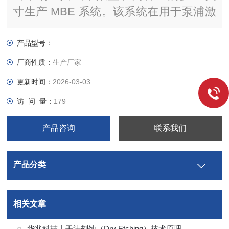
寸生产 MBE 系统。该系统在用于泵浦激
光器、VCSEL 和 HBT 等设备的生长中
提供的吞吐量、长时间的加工周期和出色
产品型号：
的晶圆质量。
厂商性质：
生产厂家
更新时间：
2026-03-03
访 问 量：
179
产品咨询
联系我们
产品分类
相关文章
华兆科技丨干法刻蚀（Dry Etching）技术原理