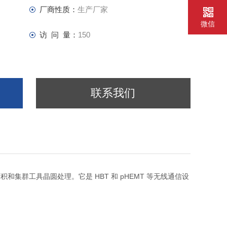
厂商性质：
生产厂家
微信
访 问 量：
150
联系我们
集群工具晶圆处理。它是 HBT 和 pHEMT 等无线通信设
理想选择。