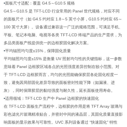
•
面板尺寸适配：覆盖 G4.5～G10.5 规格
G4.5～G10.5 是 TFT-LCD 行业常用的 Panel 世代规格，对应不同
的面板尺寸（如 G4.5 约对应 1.8～5 英寸小屏，G10.5 约对应 65～
100 英寸大屏）。设备通过兼容这一广泛的规格范围，可满足手机、
平板、笔记本电脑、电视等各类 TFT-LCD 终端产品的生产需求，为
多品类面板产线提供统一的边框胶固化解决方案。
•
平均辐照均匀度≤15%，保障固化质量
平均辐照均匀度≤15% 是衡量 UV 照射均匀性的关键指标，这一参数
意味着 Panel 边框胶区域各点的光照强度差异控制在较小范围。对
于 TFT-LCD 边框胶而言，均匀的光照能确保胶层各处固化程度一
致，避免因局部固化差异导致的面板密封性能下降（如漏液、进
灰），同时保障胶层的黏结强度与耐久性，延长面板使用寿命。
•
适用领域：TFT-LCD 生产中 Panel 边框胶的快速固化
在 TFT-LCD 面板生产流程中，边框胶的作用是将 TFT Array 玻璃与
彩色滤光片玻璃精准贴合，并密封中间的液晶层，其固化质量直接影
响面板的显示效果与可靠性。UVC 系列设备通过 “快速固化" 特性