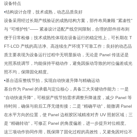
设备特点
•
结构设计合理，技术成熟，动态品质良好
设备采用经过长期产线验证的成熟结构方案，部件布局兼顾 “紧凑性"
与 “可维护性"—— 紧凑设计适配产线空间限制，合理的部件排布则
便于日常检修；技术成熟性体现在设备运行的稳定性上，可长期在 T
FT-LCD 产线的高洁净、高连续生产环境下可靠工作；良好的动态品
质主要表现为设备运行过程中无明显振动，无论是 Panel 传送还是
光照系统调节，均能保持平稳动作，避免因振动导致的对位偏差或光
照不均，保障固化精度。
•
基台适应整线节拍，实现自动快速升降与精确运动
基台作为 Panel 的承载与定位核心，具备三大关键动作能力：一是
“自动快速升降"，可根据产线节拍需求调整升降速度，减少 Panel 等
待时间，确保与前后工序无缝衔接；二是 “精确平动"，能微调 Panel
在水平方向的位置，使 Panel 边框胶区域精准对齐 UV 照射区域；三
是 “精确转动"，可修正 Panel 的角度偏差，进一步提升对位精度。
这三项动作协同作用，既保障了固化过程的高效性，又避免因对位不