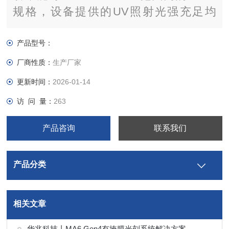
规格，设备提供的UV照射光强充足均
匀，能准确量化监控，并实现光路照度调
节闭环控制，设备自动化程度高、可靠性
产品型号：
高、固化效果良好，主要表现在搬运、对
厂商性质：
生产厂家
位精度高、节拍时间短、光照能量稳定。
更新时间：
2026-01-14
访 问 量：
263
产品咨询
联系我们
产品分类
相关文章
华兆科技丨MA6 Gen4有掩膜光刻系统解决方案