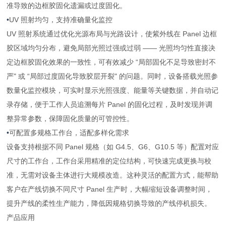
准导致的边框胶固化遗漏或过度固化。
•
UV 照射均匀，支持准确量化监控
UV 照射系统通过优化光源布局与光路设计，使紫外线在 Panel 边框
胶区域均匀分布，避免局部光照过强或过弱 —— 光照均匀性直接决
定边框胶固化效果的一致性，可有效减少 “局部固化不足导致密封不
严" 或 “局部过度固化导致胶层开裂" 的问题。同时，设备搭载光照参
数量化监控模块，可实时显示光照强度、能量等关键数据，并自动记
录存储，便于工作人员追溯每片 Panel 的固化过程，及时发现并调
整异常参数，保障固化质量的可管控性。
•
可配置多规格工作台，适配多样化需求
设备支持根据不同 Panel 规格（如 G4.5、G6、G10.5 等）配置对应
尺寸的工作台，工作台采用精准的定位结构，可快速完成更换与校
准，无需对设备主体进行大规模改造。这种灵活的配置方式，能帮助
客户在产线切换不同尺寸 Panel 生产时，大幅缩短设备调整时间，
提升产线的柔性生产能力，降低因规格切换导致的产线停机损失。
产品应用