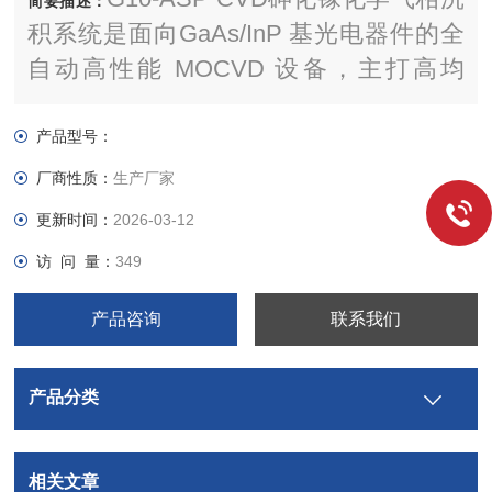
简要描述：
积系统是面向GaAs/InP 基光电器件的全
自动高性能 MOCVD 设备，主打高均
匀、低缺陷、高产能，专为Micro LED、
高速激光器、光通信 PIC等优良外延量产
产品型号：
设计。
厂商性质：
生产厂家
更新时间：
2026-03-12
访 问 量：
349
产品咨询
联系我们
产品分类
相关文章