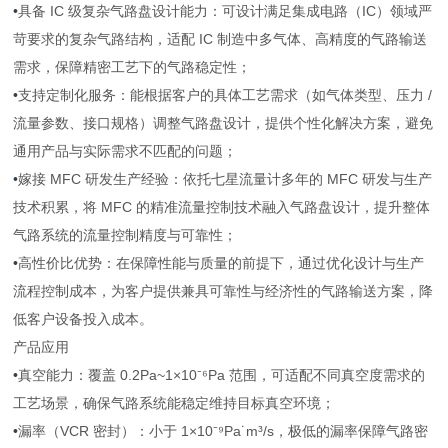
•
具备 IC 级复杂气路盘设计能力：可设计满足集成电路（IC）领域严
苛要求的复杂气路结构，适配 IC 制造中多气体、高精度的气路输送
需求，保障精密工艺下的气路稳定性；
•
支持定制化服务：能根据客户的具体工艺需求（如气体类型、压力 /
流量参数、接口规格）调整气路盘设计，提供个性化解决方案，避免
通用产品与实际需求不匹配的问题；
•
嫁接 MFC 研发生产经验：依托七星流量计多年的 MFC 研发与生产
技术积累，将 MFC 的精准流量控制技术融入气路盘设计，提升整体
气路系统的流量控制精度与可靠性；
•
高性价比优势：在保障性能与质量的前提下，通过优化设计与生产
流程控制成本，为客户提供兼具可靠性与经济性的气路输送方案，降
低客户设备投入成本。
产品应用
•
真空能力：覆盖 0.2Pa~1×10⁻⁶Pa 范围，可适配不同真空度需求的
工艺场景，确保气路系统能稳定维持目标真空环境；
•
漏率（VCR 密封）：小于 1×10⁻⁹Pa˙m³/s，极低的漏率保障气路密