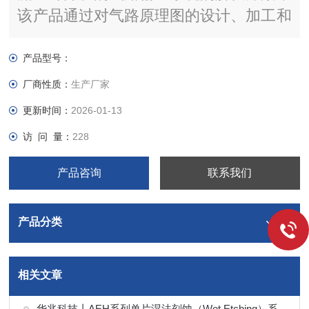
该产品通过对气路原理图的设计、加工和
测试，以隔膜阀、调压阀、压力传感器、
过滤器、MFC等零部件实现对多种工艺
产品型号：
气体的压力调节、纯度过滤、流量控制等
厂商性质：
生产厂家
功能。
更新时间：
2026-01-13
访 问 量：
228
产品咨询
联系我们
产品分类
相关文章
华兆科技丨AEH系列单片湿法刻蚀（Wet Etching）系统解决方案