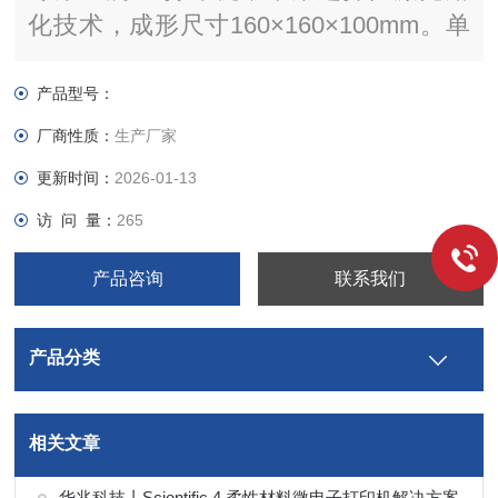
化技术，成形尺寸160×160×100mm。单
向变速铺粉提速25%，无螺钉基材配合一
键操作，高效量产钴铬合金牙冠、钛合金
产品型号：
支架等。适配钛合金、钴铬合金，获
厂商性质：
生产厂家
CE、FDA认证，航天级品质助力齿科降
更新时间：
2026-01-13
本增效。
访 问 量：
265
产品咨询
联系我们
产品分类
相关文章
华兆科技丨Scientific 4 柔性材料微电子打印机解决方案