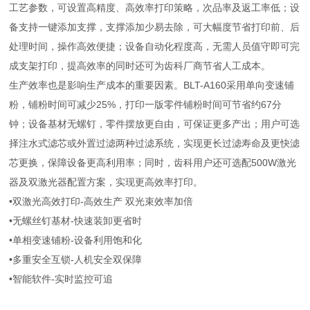
工艺参数，可设置高精度、高效率打印策略，次品率及返工率低；设
备支持一键添加支撑，支撑添加少易去除，可大幅度节省打印前、后
处理时间，操作高效便捷；设备自动化程度高，无需人员值守即可完
成支架打印，提高效率的同时还可为齿科厂商节省人工成本。
生产效率也是影响生产成本的重要因素。BLT-A160采用单向变速铺
粉，铺粉时间可减少25%，打印一版零件铺粉时间可节省约67分
钟；设备基材无螺钉，零件摆放更自由，可保证更多产出；用户可选
择注水式滤芯或外置过滤两种过滤系统，实现更长过滤寿命及更快滤
芯更换，保障设备更高利用率；同时，齿科用户还可选配500W激光
器及双激光器配置方案，实现更高效率打印。
•双激光高效打印-高效生产 双光束效率加倍
•无螺丝钉基材-快速装卸更省时
•单相变速铺粉-设备利用饱和化
•多重安全互锁-人机安全双保障
•智能软件-实时监控可追