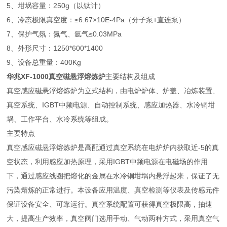
5、坩埚容量：250g（以钛计）
6、冷态极限真空度：≤6.67×10E-4Pa（分子泵+直连泵）
7、保护气氛：氮气、氩气≤0.03MPa
8、外形尺寸：1250*600*1400
9、设备总重量：400Kg
华兆XF-1000真空磁悬浮熔炼炉
主要结构及组成
真空感应磁悬浮熔炼炉为立式结构，由电炉炉体、炉盖、冶炼装置、
真空系统、IGBT中频电源、自动控制系统、感应加热器、水冷铜坩
埚、工作平台、水冷系统等组成。
主要特点
真空感应磁悬浮熔炼炉是高配通过真空系统在电炉炉内获取近-5的真
空状态，利用感应加热原理，采用IGBT中频电源在电磁场的作用
下，通过感应线圈把熔化的金属在水冷铜坩埚内悬浮起来，保证了无
污染熔炼的正常进行。本设备应用温度、真空检测等仪表及传感元件
保证设备安全、可靠运行。真空系统配置可获得真空极限高，抽速
大，提高生产效率，真空阀门选用手动、气动两种方式，采用真空气