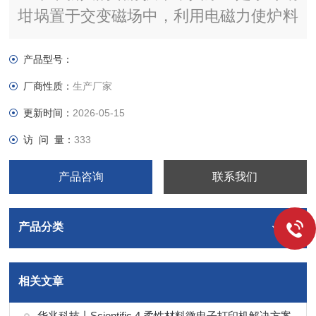
坩埚置于交变磁场中，利用电磁力使炉料
半悬浮，熔池与坩埚壁保持非接触，使炉
料不受坩埚材料的污染。有效地用于化学
产品型号：
特性活泼金属、高熔点金属、放射性材料
厂商性质：
生产厂家
及其合金等到熔炼。
更新时间：
2026-05-15
访 问 量：
333
产品咨询
联系我们
产品分类
相关文章
华兆科技丨Scientific 4 柔性材料微电子打印机解决方案