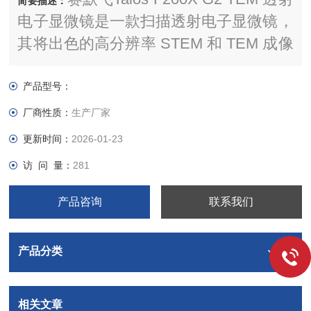
简要描述：
电子显微镜是一款扫描透射电子显微镜，
其将出色的高分辨率 STEM 和 TEM 成像
与能量色散 X 射线光谱 (EDS) 信号检测
相结合。
产品型号：
厂商性质：
生产厂家
更新时间：
2026-01-23
访 问 量：
281
产品咨询
联系我们
产品分类
相关文章