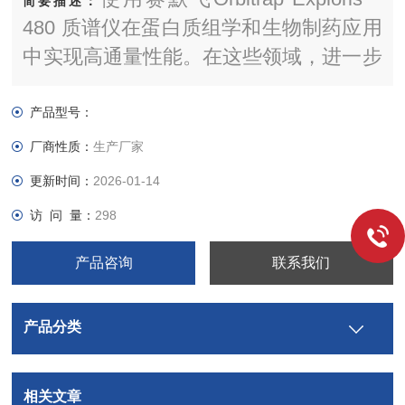
简要描述：
480 质谱仪在蛋白质组学和生物制药应用
中实现高通量性能。在这些领域，进一步
的探索实现了可量化的精度，并为获取更
丰富的见解提供了良好的选择性。通过性
产品型号：
能与智能相结合，为转化科学研究人员提
厂商性质：
生产厂家
供助力；探索与靶向定量之间的转换从未
更新时间：
2026-01-14
如此便捷。使您的工作出乎意料地不断深
访 问 量：
298
入，甚至日常工作也会变得简单、明确而
又与众不同。
产品咨询
联系我们
产品分类
相关文章