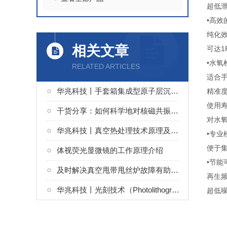
超低泄
•高效
纯化
相关文章
可达1
•
RELATED ARTICLES
适合
华兆科技丨手套箱集成型原子层沉积ALD系统（MNT-G 系列）解决方案
精
使
干货分享：如何科学地对核磁共振波谱分析仪进行定期维护保养
对水
华兆科技丨真空热处理技术原理及设备
•专业
便
体视荧光显微镜的工作原理介绍
•
及时解决真空甩带甩丝炉故障有助于保障产品质量和设备稳定运行
再生
华兆科技丨光刻技术（Photolithography）原理及设备
超低噪