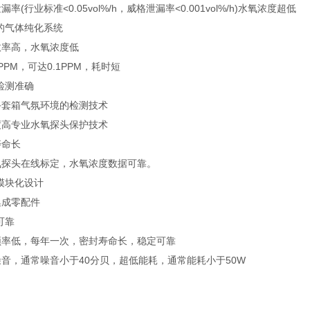
漏率(行业标准<0.05vol%/h，威格泄漏率<0.001vol%/h)水氧浓度超低
的气体纯化系统
效率高，水氧浓度低
PPM，可达0.1PPM，耗时短
水氧检测准确
手套箱气氛环境的检测技术
准度高专业水氧探头保护技术
用寿命长
氧探头在线标定，水氧浓度数据可靠。
模块化设计
于集成零配件
节能可靠
频率低，每年一次，密封寿命长，稳定可靠
音，通常噪音小于40分贝，超低能耗，通常能耗小于50W