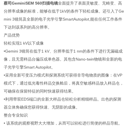
蔡司GeminiSEM 560扫描电镜
全面提升了表面灵敏度、无畸变、高
分辨率成像的标准，能够在低于1kV的条件下轻松成像。还引入了Ge
mini 3镜筒及全新的电子光学引擎SmartAutopilot,能在任何工作条件
下达到该系列的高分辨率。
产品优势
轻松实现1 kV以下成像
•Gemini 3镜筒在低于1 kV、分辨率低于1 nm的条件下进行无漏磁成
像，且无需样品台偏压或单色器。其包含Nano-twin物镜和全新的电
子光学引擎Smart Autopilot。
•采用全新可变压力模式和探测系统可获得非导电物质的图像：在VP
模式下，通过低光毒性样品交换舱后，将真空敏感样品放入样品仓，
可确保在保留特征的同时快速获得结果。
•利用带双EDS端口的全新大样品仓轻松分析精细样品。出色的探测
器立体角确保您获得快速、无阴影的成像。
整合专业知识
• 该系统的观察视野大大增加，从而可以轻松进行简便的样品导航。