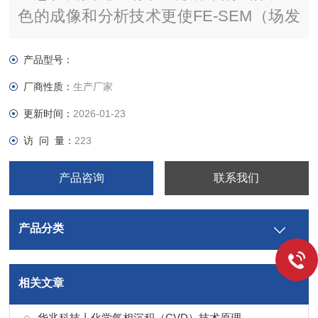
色的成像和分析技术更使FE-SEM（场发
射扫描电子显微镜）如虎添翼。我们采用
创新的电子光学系统和全新样品仓设计，
产品型号：
不仅操作更加简便，用途更加灵活多样，
厂商性质：
生产厂家
还可为您带来更高的图像质量。无需水浸
更新时间：
2026-01-23
物镜即可拍摄低于1 kV的亚纳米级图像。
访 问 量：
223
产品咨询
联系我们
产品分类
相关文章
华兆科技丨化学气相沉积（CVD）技术原理